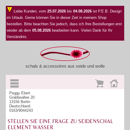
Liebe Kunden, vom
25.07.2026
bis
04.08.2026
ist P.E.B. Design
im Urlaub. Gerne können Sie in dieser Zeit in meinem Shop
bestellen. Bitte beachten Sie jedoch, dass ich Ihre Bestellungen erst
wieder ab dem
05.08.2026
bearbeiten kann. Vielen Dank für Ihr
Verständnis.
schals & accessoires aus seide und wolle
Peggy Ebert
Grabbeallee 20
13156 Berlin
Deutschland
0163/9044243
STELLEN SIE EINE FRAGE ZU SEIDENSCHAL
ELEMENT WASSER