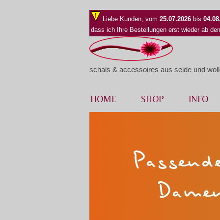
Liebe Kunden, vom
25.07.2026
bis
04.08
dass ich Ihre Bestellungen erst wieder ab d
schals & accessoires aus seide und wol
HOME
SHOP
INFO