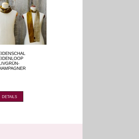
EIDENSCHAL
SEIDENSCHAL VOLANT
EIDENLOOP
NATURWEISS
LIVGRÜN-
HAMPAGNER
DETAILS
DETAILS