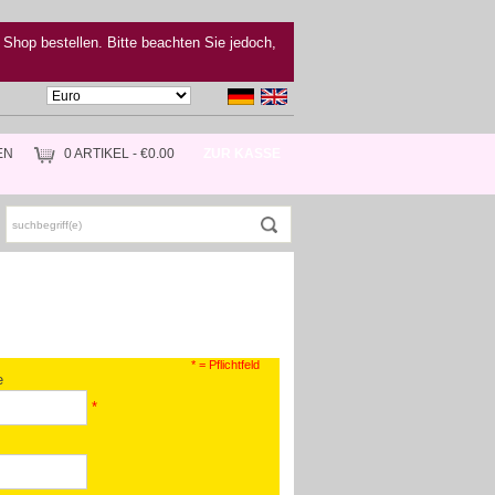
 Shop bestellen. Bitte beachten Sie jedoch,
EN
0 ARTIKEL - €0.00
ZUR KASSE
* = Pflichtfeld
e
*