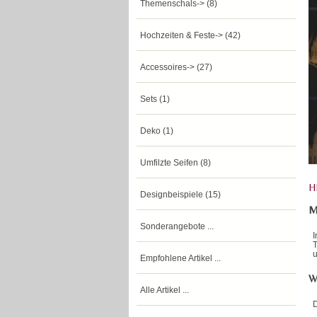
Themenschals-> (8)
Hochzeiten & Feste-> (42)
Accessoires-> (27)
Sets (1)
Deko (1)
Umfilzte Seifen (8)
H
Designbeispiele (15)
M
Sonderangebote ...
T
u
Empfohlene Artikel ...
W
Alle Artikel ...
D