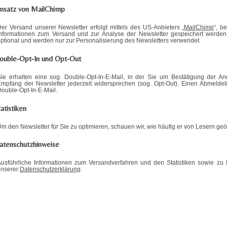
insatz von MailChimp
er Versand unserer Newsletter erfolgt mittels des US-Anbieters „
MailChimp
“, b
Informationen zum Versand und zur Analyse der Newsletter gespeichert werd
ptional und werden nur zur Personalisierung des Newsletters verwendet.
ouble-Opt-In und Opt-Out
Sie erhalten eine sog. Double-Opt-In-E-Mail, in der Sie um Bestätigung der
mpfang der Newsletter jederzeit widersprechen (sog. Opt-Out). Einen Abmeldel
ouble-Opt-In-E-Mail.
atistiken
m den Newsletter für Sie zu optimieren, schauen wir, wie häufig er von Lesern geöf
atenschutzhinweise
usführliche Informationen zum Versandverfahren und den Statistiken sowie zu I
unserer
Datenschutzerklärung
.