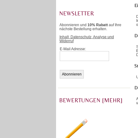
E
NEWSLETTER
D
o
Abonnieren und
10% Rabatt
auf Ihre
nächste Bestellung erhalten.
D
Inhalt, Datenschutz, Analyse und
Widerruf
E-Mail Adresse:
E
D
St
U
D
A
BEWERTUNGEN [MEHR]