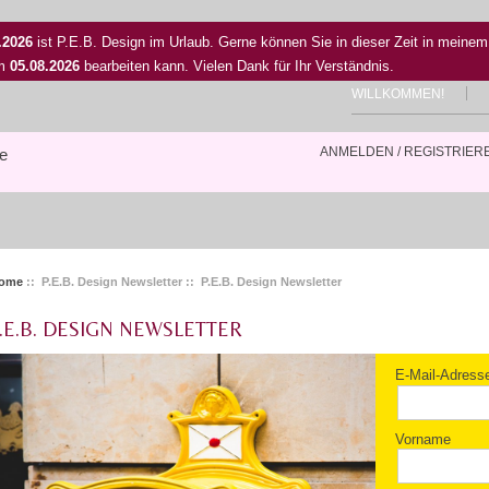
.2026
ist P.E.B. Design im Urlaub. Gerne können Sie in dieser Zeit in meinem
em
05.08.2026
bearbeiten kann. Vielen Dank für Ihr Verständnis.
WILLKOMMEN!
ANMELDEN / REGISTRIER
le
ome
:: P.E.B. Design Newsletter :: P.E.B. Design Newsletter
.E.B. DESIGN NEWSLETTER
E-Mail-Adress
Vorname