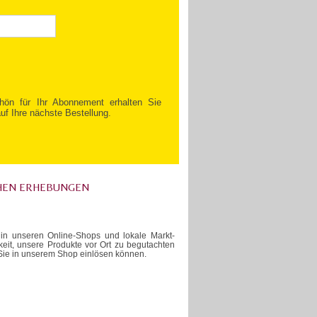
hön für Ihr Abonnement erhalten Sie
uf Ihre nächste Bestellung.
CHEN ERHEBUNGEN
 in unseren Online-Shops und lokale Markt-
eit, unsere Produkte vor Ort zu begutachten
Sie in unserem Shop einlösen können.