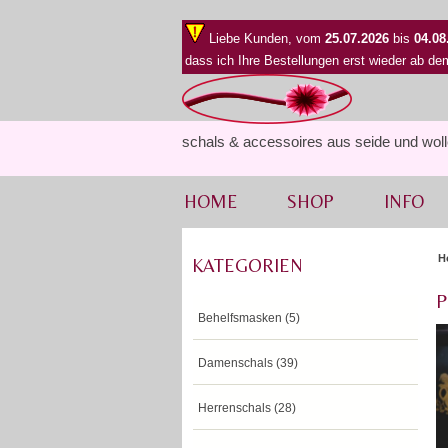
Liebe Kunden, vom
25.07.2026
bis
04.08
dass ich Ihre Bestellungen erst wieder ab d
schals & accessoires aus seide und wol
HOME
SHOP
INFO
H
KATEGORIEN
P
Behelfsmasken (5)
Damenschals (39)
Herrenschals (28)