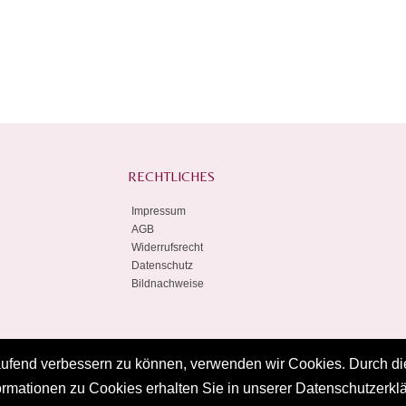
RECHTLICHES
Impressum
AGB
Widerrufsrecht
Datenschutz
Bildnachweise
laufend verbessern zu können, verwenden wir Cookies. Durch d
Copyright © 2026
P.E.B. Design-Shop
. Powered by
Zen Cart
rmationen zu Cookies erhalten Sie in unserer Datenschutzerkl