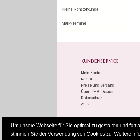
Kleine Rohstoffkunde
Markt-Termine
KUNDENSERVICE
Mein Konto
Kontakt
Preise und Versand
Über P.E.B. Design
Datenschutz
AGB
Um unsere Webseite für Sie optimal zu gestalten und fort
stimmen Sie der Verwendung von Cookies zu. Weitere Info