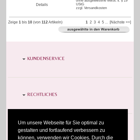
ohne ausgewiesene MwSt. lt. § 19
UStG
Details
zzgl.
Versandkosten
Zeige
1
bis
10
(von
112
Artikeln)
1
2
3
4
5
...
[Nächste >>]
KUNDENSERVICE
RECHTLICHES
P.E.B. DESIGN LINKS
Um unsere Webseite für Sie optimal zu
gestalten und fortlaufend verbessern zu
können, verwenden wir Cookies. Durch die