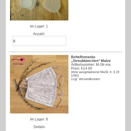
Im Lager: 1
Anzahl:
Behelfsmaske
„Streublümchen“ Malve
Artikelnummer: M-Str-ma
Preis:
€14.00
ohne ausgewiesene MwSt. lt. § 19
UStG
zzgl.
Versandkosten
Im Lager: 8
Details