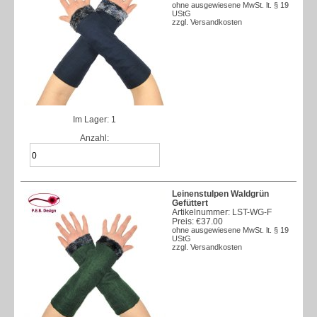
ohne ausgewiesene MwSt. lt. § 19
UStG
zzgl.
Versandkosten
Im Lager: 1
Anzahl:
Leinenstulpen Waldgrün
Gefüttert
Artikelnummer: LST-WG-F
Preis:
€37.00
ohne ausgewiesene MwSt. lt. § 19
UStG
zzgl.
Versandkosten