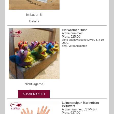
Im Lager: 8
Details
Eierwärmer Huhn
Artikelnummer:
Preis:
€25.00
ohne ausgewiesene MwSt. lt. § 19
UStG
zzgl.
Versandkosten
Nicht lagernd
Details
AUSVERKAUFT
Leinenstulpen Marineblau
Gefüttert
Artikelnummer: LST-MB-F
Preis:
€37.00