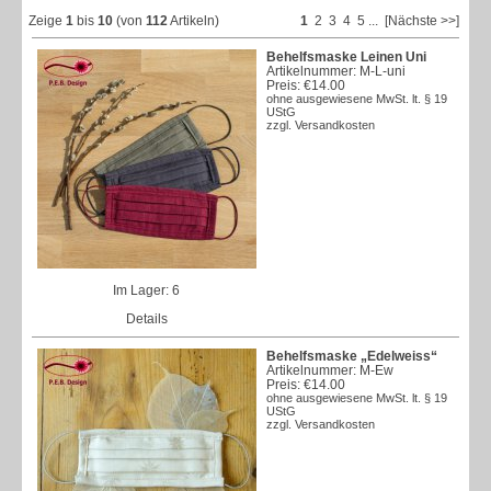
Zeige
1
bis
10
(von
112
Artikeln)
1
2
3
4
5
...
[Nächste >>]
Behelfsmaske Leinen Uni
Artikelnummer: M-L-uni
Preis:
€14.00
ohne ausgewiesene MwSt. lt. § 19
UStG
zzgl.
Versandkosten
Im Lager: 6
Details
Behelfsmaske „Edelweiss“
Artikelnummer: M-Ew
Preis:
€14.00
ohne ausgewiesene MwSt. lt. § 19
UStG
zzgl.
Versandkosten