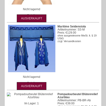
Nicht lagernd
Details
AUSVERKAUFT
Maritime Seidenstola
Artikelnummer: SS-M
Preis:
€129.00
ohne ausgewiesene MwSt. lt. § 19
UStG
zzgl.
Versandkosten
Nicht lagernd
Details
AUSVERKAUFT
Pompadourbeutel Blütenrelief
Azurblau
Artikelnummer: PB-BR-Ab
Im Lager: 1
Preis:
€39.00