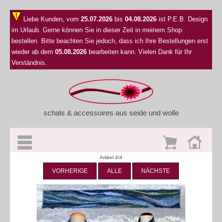
Liebe Kunden, vom
25.07.2026
bis
04.08.2026
ist P.E.B. Design
im Urlaub. Gerne können Sie in dieser Zeit in meinem Shop
bestellen. Bitte beachten Sie jedoch, dass ich Ihre Bestellungen erst
wieder ab dem
05.08.2026
bearbeiten kann. Vielen Dank für Ihr
Verständnis.
schals & accessoires aus seide und wolle
Artikel 4/4
VORHERIGE
ALLE
NÄCHSTE